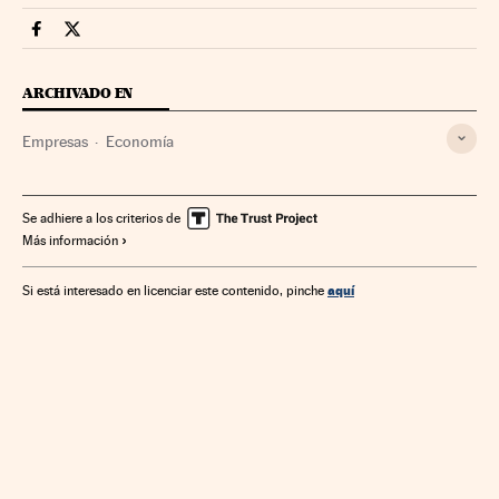
Companias Cinco Días en Facebook
Companias Cinco Días en Twitter
ARCHIVADO EN
Empresas
Economía
Se adhiere a los criterios de
Más información
aquí
Si está interesado en licenciar este contenido, pinche