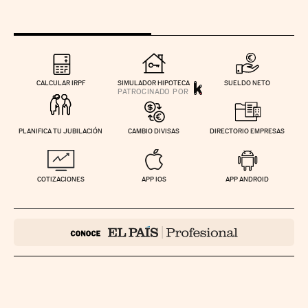
CALCULAR IRPF
SIMULADOR HIPOTECA
SUELDO NETO
PLANIFICA TU JUBILACIÓN
CAMBIO DIVISAS
DIRECTORIO EMPRESAS
COTIZACIONES
APP IOS
APP ANDROID