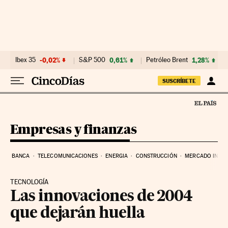
Ir al contenido
Ibex 35
-0,02%
S&P 500
0,61%
Petróleo Brent
1,28%
SUSCRÍBETE
Empresas y finanzas
BANCA
TELECOMUNICACIONES
ENERGIA
CONSTRUCCIÓN
MERCADO INMOB
TECNOLOGÍA
Las innovaciones de 2004
que dejarán huella