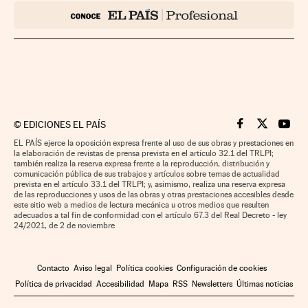
©
EDICIONES EL PAÍS
Cinco Días en F
Cinco Días e
Cinco 
EL PAÍS ejerce la oposición expresa frente al uso de sus obras y prestaciones en
la elaboración de revistas de prensa prevista en el artículo 32.1 del TRLPI;
también realiza la reserva expresa frente a la reproducción, distribución y
comunicación pública de sus trabajos y artículos sobre temas de actualidad
prevista en el artículo 33.1 del TRLPI; y, asimismo, realiza una reserva expresa
de las reproducciones y usos de las obras y otras prestaciones accesibles desde
este sitio web a medios de lectura mecánica u otros medios que resulten
adecuados a tal fin de conformidad con el artículo 67.3 del Real Decreto - ley
24/2021, de 2 de noviembre
Contacto
Aviso legal
Política cookies
Configuración de cookies
Política de privacidad
Accesibilidad
Mapa
RSS
Newsletters
Últimas noticias