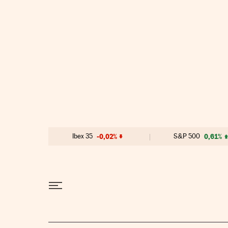
Ir al contenido
Ibex 35
-0,02%
S&P 500
0,61%