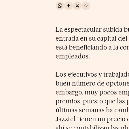
Compartir en Whatsapp
Compartir en Facebook
Compartir en Twitter
Desplegar Redes Soci
La espectacular subida bu
entrada en su capital de
está beneficiando a la co
empleados.
Los ejecutivos y trabaja
buen número de opciones 
embargo, muy pocos empl
premios, puesto que las p
últimas semanas ha camb
Jazztel tienen un precio d
ahí se contabilizan las pl