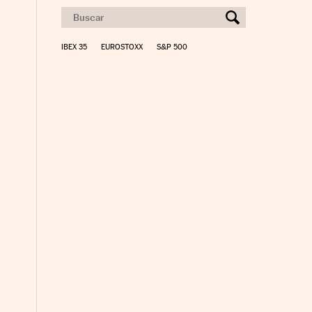
nco Días en Facebook
s Cinco Días en Twitter
IBEX 35
EUROSTOXX
S&P 500