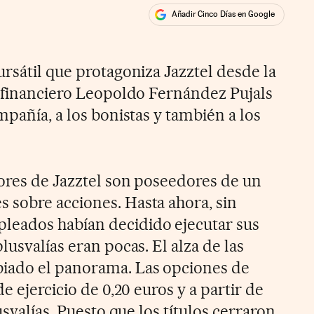
Añadir Cinco Días en Google
ales
rsátil que protagoniza Jazztel desde la
l financiero Leopoldo Fernández Pujals
mpañía, a los bonistas y también a los
dores de Jazztel son poseedores de un
sobre acciones. Hasta ahora, sin
eados habían decidido ejecutar sus
lusvalías eran pocas. El alza de las
iado el panorama. Las opciones de
e ejercicio de 0,20 euros y a partir de
usvalías. Puesto que los títulos cerraron