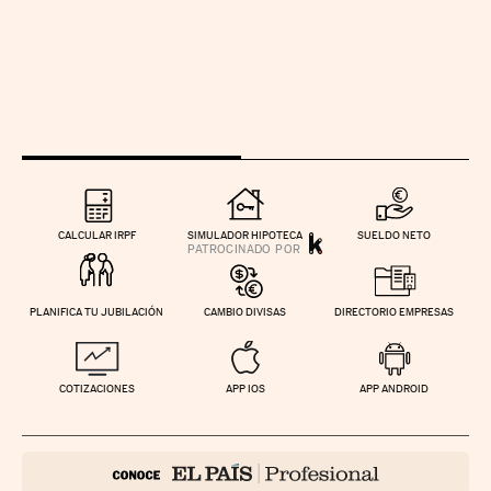
CALCULAR IRPF
SIMULADOR HIPOTECA
SUELDO NETO
PLANIFICA TU JUBILACIÓN
CAMBIO DIVISAS
DIRECTORIO EMPRESAS
COTIZACIONES
APP IOS
APP ANDROID