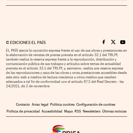
©
EDICIONES EL PAÍS
Cinco Días en F
Cinco Días e
Cinco 
EL PAÍS ejerce la oposición expresa frente al uso de sus obras y prestaciones en
la elaboración de revistas de prensa prevista en el artículo 32.1 del TRLPI;
también realiza la reserva expresa frente a la reproducción, distribución y
comunicación pública de sus trabajos y artículos sobre temas de actualidad
prevista en el artículo 33.1 del TRLPI; y, asimismo, realiza una reserva expresa
de las reproducciones y usos de las obras y otras prestaciones accesibles desde
este sitio web a medios de lectura mecánica u otros medios que resulten
adecuados a tal fin de conformidad con el artículo 67.3 del Real Decreto - ley
24/2021, de 2 de noviembre
Contacto
Aviso legal
Política cookies
Configuración de cookies
Política de privacidad
Accesibilidad
Mapa
RSS
Newsletters
Últimas noticias