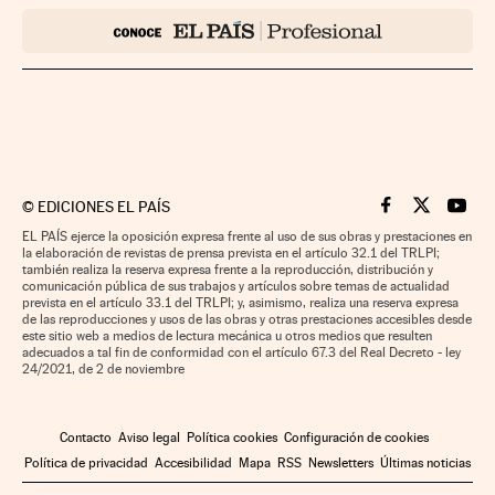
©
EDICIONES EL PAÍS
Cinco Días en F
Cinco Días e
Cinco 
EL PAÍS ejerce la oposición expresa frente al uso de sus obras y prestaciones en
la elaboración de revistas de prensa prevista en el artículo 32.1 del TRLPI;
también realiza la reserva expresa frente a la reproducción, distribución y
comunicación pública de sus trabajos y artículos sobre temas de actualidad
prevista en el artículo 33.1 del TRLPI; y, asimismo, realiza una reserva expresa
de las reproducciones y usos de las obras y otras prestaciones accesibles desde
este sitio web a medios de lectura mecánica u otros medios que resulten
adecuados a tal fin de conformidad con el artículo 67.3 del Real Decreto - ley
24/2021, de 2 de noviembre
Contacto
Aviso legal
Política cookies
Configuración de cookies
Política de privacidad
Accesibilidad
Mapa
RSS
Newsletters
Últimas noticias