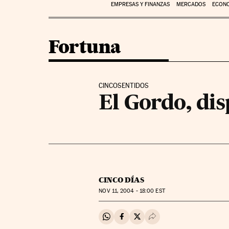
EMPRESAS Y FINANZAS
MERCADOS
ECON
Fortuna
CINCOSENTIDOS
El Gordo, dis
CINCO DÍAS
NOV
11, 2004 - 18:00
EST
Compartir en Whatsapp
Compartir en Facebook
Compartir en Twitter
Desplegar Redes Soci