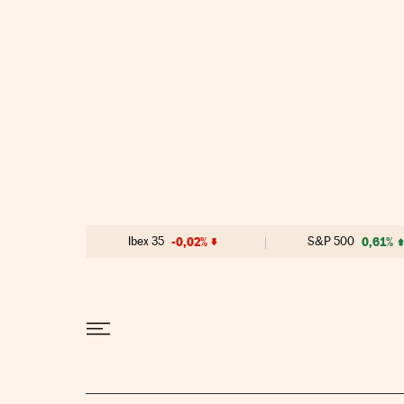
Ir al contenido
Ibex 35
-0,02%
S&P 500
0,61%