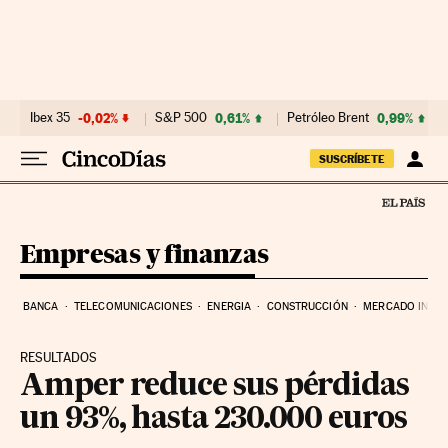
Ir al contenido
Ibex 35
-0,02%
S&P 500
0,61%
Petróleo Brent
0,99%
SUSCRÍBETE
Empresas y finanzas
BANCA
TELECOMUNICACIONES
ENERGIA
CONSTRUCCIÓN
MERCADO INMOB
RESULTADOS
Amper reduce sus pérdidas
un 93%, hasta 230.000 euros