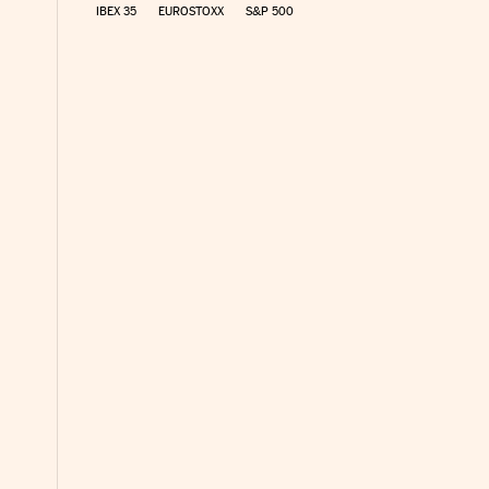
IBEX 35
EUROSTOXX
S&P 500
nco Días en Facebook
s Cinco Días en Twitter