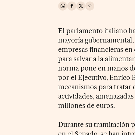
Compartir en Whatsapp
Compartir en Facebook
Compartir en Twitter
Desplegar Redes Soci
El parlamento italiano ha
mayoría gubernamental, e
empresas financieras en 
para salvar a la alimentar
norma pone en manos de
por el Ejecutivo, Enrico 
mecanismos para tratar d
actividades, amenazadas 
millones de euros.
Durante su tramitación 
en el Senado, se han int