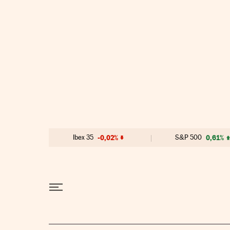
Ir al contenido
Ibex 35
-0,02%
S&P 500
0,61%