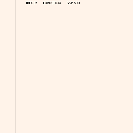
IBEX 35
EUROSTOXX
S&P 500
nco Días en Facebook
s Cinco Días en Twitter