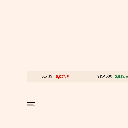
Ir al contenido
Ibex 35
-0,02%
S&P 500
0,61%