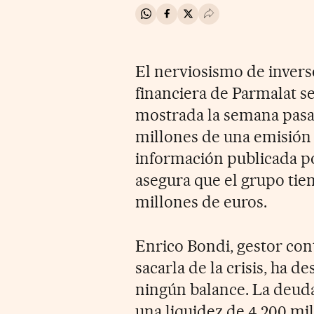
Compartir en Whatsapp
Compartir en Facebook
Compartir en Twitter
Desplegar Redes Soci
El nerviosismo de inverso
financiera de Parmalat s
mostrada la semana pasad
millones de una emisión
información publicada po
asegura que el grupo tie
millones de euros.
Enrico Bondi, gestor con
sacarla de la crisis, ha d
ningún balance. La deuda
una liquidez de 4.200 mil