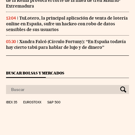
de la Reina provoca el corte de la línea de tren Madrid-
Extremadura
TuLotero, la principal aplicación de venta de lotería
13:04
online en España, sufre un hackeo con robo de datos
sensibles de sus usuarios
Xandra Falcó (Círculo Fortuny): “En España todavía
05:30
hay cierto tabú para hablar de lujo y de dinero”
BUSCAR BOLSAS Y MERCADOS
IBEX 35
EUROSTOXX
S&P 500