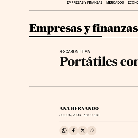
EMPRESAS Y FINANZAS
MERCADOS
ECON
Empresas y finanzas
ÆSCARON;LTIMA
Portátiles c
ANA HERNANDO
JUL
04, 2003 - 18:00
EDT
Compartir en Whatsapp
Compartir en Facebook
Compartir en Twitter
Desplegar Redes Soci