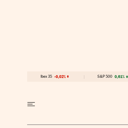
Ir al contenido
Ibex 35
-0,02%
S&P 500
0,61%