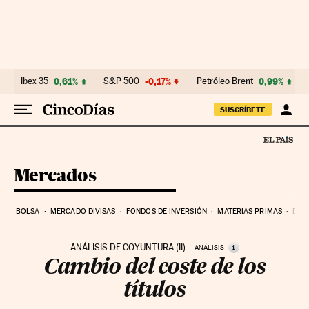
Ir al contenido
Ibex 35
0,61%
S&P 500
-0,17%
Petróleo Brent
0,99%
SUSCRÍBETE
Mercados
BOLSA
MERCADO DIVISAS
FONDOS DE INVERSIÓN
MATERIAS PRIMAS
DEU
ANÁLISIS DE COYUNTURA (II)
i
ANÁLISIS
Cambio del coste de los
títulos