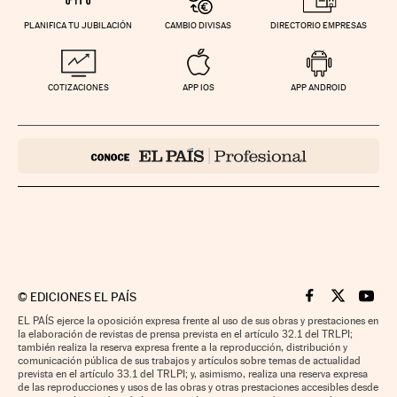
PLANIFICA TU JUBILACIÓN
CAMBIO DIVISAS
DIRECTORIO EMPRESAS
COTIZACIONES
APP IOS
APP ANDROID
©
EDICIONES EL PAÍS
Cinco Días en F
Cinco Días e
Cinco 
EL PAÍS ejerce la oposición expresa frente al uso de sus obras y prestaciones en
la elaboración de revistas de prensa prevista en el artículo 32.1 del TRLPI;
también realiza la reserva expresa frente a la reproducción, distribución y
comunicación pública de sus trabajos y artículos sobre temas de actualidad
prevista en el artículo 33.1 del TRLPI; y, asimismo, realiza una reserva expresa
de las reproducciones y usos de las obras y otras prestaciones accesibles desde