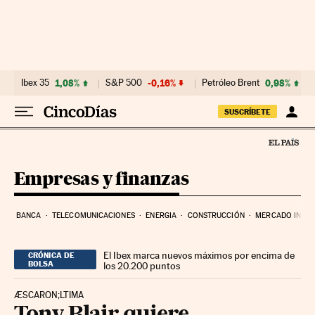
Ir al contenido
Ibex 35
1,08%
S&P 500
-0,16%
Petróleo Brent
0,98%
SUSCRÍBETE
Empresas y finanzas
BANCA
TELECOMUNICACIONES
ENERGIA
CONSTRUCCIÓN
MERCADO INMOB
El Ibex marca nuevos máximos por encima de
CRÓNICA DE
BOLSA
los 20.200 puntos
ÆSCARON;LTIMA