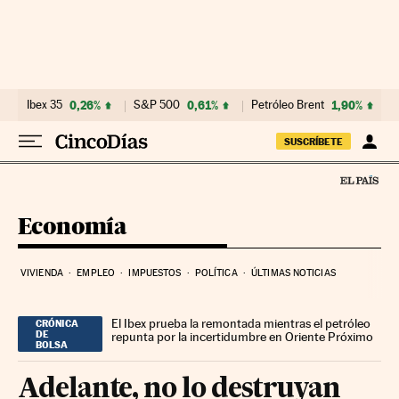
Ir al contenido
Ibex 35
0,26%
S&P 500
0,61%
Petróleo Brent
1,90%
SUSCRÍBETE
Economía
VIVIENDA
EMPLEO
IMPUESTOS
POLÍTICA
ÚLTIMAS NOTICIAS
El Ibex prueba la remontada mientras el petróleo
CRÓNICA
DE
repunta por la incertidumbre en Oriente Próximo
BOLSA
Adelante, no lo destruyan