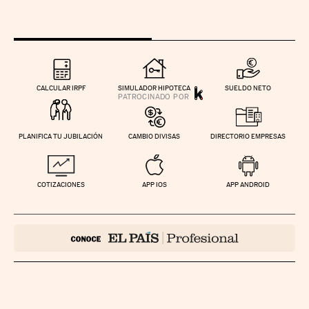
CALCULAR IRPF
SIMULADOR HIPOTECA
SUELDO NETO
PLANIFICA TU JUBILACIÓN
CAMBIO DIVISAS
DIRECTORIO EMPRESAS
COTIZACIONES
APP IOS
APP ANDROID