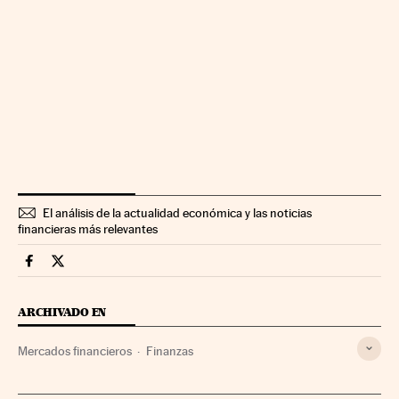
El análisis de la actualidad económica y las noticias
financieras más relevantes
Mercados Financieros Cinco Días en Facebook
Mercados Financieros Cinco Días en Twitter
ARCHIVADO EN
Mercados financieros
Finanzas