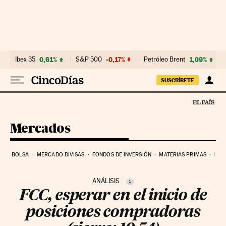
Ir al contenido
Ibex 35
0,61%
S&P 500
-0,17%
Petróleo Brent
1,09%
SUSCRÍBETE
Mercados
BOLSA
MERCADO DIVISAS
FONDOS DE INVERSIÓN
MATERIAS PRIMAS
DEU
ANÁLISIS
i
FCC, esperar en el inicio de
posiciones compradoras