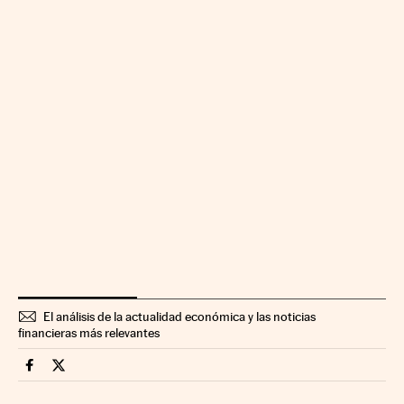
El análisis de la actualidad económica y las noticias
financieras más relevantes
Mercados Financieros Cinco Días en Facebook
Mercados Financieros Cinco Días en Twitter