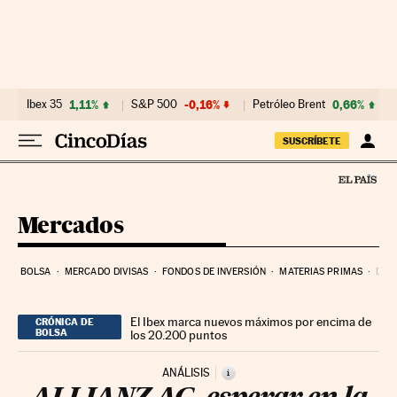
Ir al contenido
Ibex 35
1,11%
S&P 500
-0,16%
Petróleo Brent
0,66%
SUSCRÍBETE
Mercados
BOLSA
MERCADO DIVISAS
FONDOS DE INVERSIÓN
MATERIAS PRIMAS
DEU
El Ibex marca nuevos máximos por encima de
CRÓNICA DE
BOLSA
los 20.200 puntos
ANÁLISIS
i