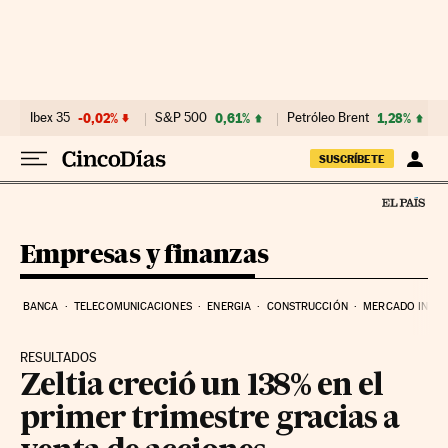
Ir al contenido
Ibex 35
-0,02%
S&P 500
0,61%
Petróleo Brent
1,28%
SUSCRÍBETE
Empresas y finanzas
BANCA
TELECOMUNICACIONES
ENERGIA
CONSTRUCCIÓN
MERCADO INMOB
RESULTADOS
Zeltia creció un 138% en el
primer trimestre gracias a