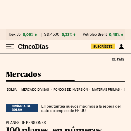
Ir al contenido
Ibex 35
0,09%
S&P 500
0,23%
Petróleo Brent
0,48%
SUSCRÍBETE
Mercados
BOLSA
MERCADO DIVISAS
FONDOS DE INVERSIÓN
MATERIAS PRIMAS
DEU
El Ibex tantea nuevos máximos a la espera del
CRÓNICA DE
BOLSA
dato de empleo de EE UU
PLANES DE PENSIONES