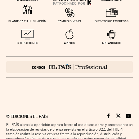
PLANIFICA TU JUBILACIÓN
CAMBIO DIVISAS
DIRECTORIO EMPRESAS
COTIZACIONES
APP IOS
APP ANDROID
©
EDICIONES EL PAÍS
Cinco Días en F
Cinco Días e
Cinco 
EL PAÍS ejerce la oposición expresa frente al uso de sus obras y prestaciones en
la elaboración de revistas de prensa prevista en el artículo 32.1 del TRLPI;
también realiza la reserva expresa frente a la reproducción, distribución y
comunicación pública de sus trabajos y artículos sobre temas de actualidad