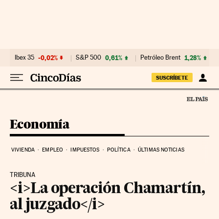
Ir al contenido
Ibex 35
-0,02%
S&P 500
0,61%
Petróleo Brent
1,28%
SUSCRÍBETE
Economía
VIVIENDA
EMPLEO
IMPUESTOS
POLÍTICA
ÚLTIMAS NOTICIAS
TRIBUNA
<i>La operación Chamartín,
al juzgado</i>