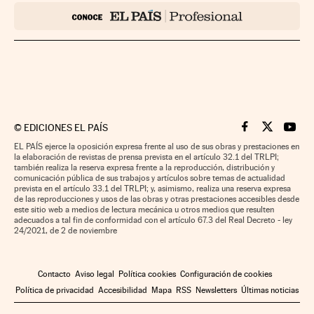
©
EDICIONES EL PAÍS
Cinco Días en F
Cinco Días e
Cinco 
EL PAÍS ejerce la oposición expresa frente al uso de sus obras y prestaciones en
la elaboración de revistas de prensa prevista en el artículo 32.1 del TRLPI;
también realiza la reserva expresa frente a la reproducción, distribución y
comunicación pública de sus trabajos y artículos sobre temas de actualidad
prevista en el artículo 33.1 del TRLPI; y, asimismo, realiza una reserva expresa
de las reproducciones y usos de las obras y otras prestaciones accesibles desde
este sitio web a medios de lectura mecánica u otros medios que resulten
adecuados a tal fin de conformidad con el artículo 67.3 del Real Decreto - ley
24/2021, de 2 de noviembre
Contacto
Aviso legal
Política cookies
Configuración de cookies
Política de privacidad
Accesibilidad
Mapa
RSS
Newsletters
Últimas noticias