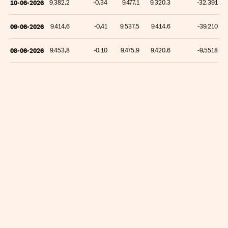
10-06-2026
9.382,2
-0,34
9.477,1
9.320,3
-32,391
09-06-2026
9.414,6
-0,41
9.537,5
9.414,6
-39,210
08-06-2026
9.453,8
-0,10
9.475,9
9.420,6
-9,5518
CALCULAR IRPF
SIMULADOR HIPOTECA
SUELDO NETO
PLANIFICA TU JUBILACIÓN
CAMBIO DIVISAS
DIRECTORIO EMPRESAS
COTIZACIONES
APP IOS
APP ANDROID