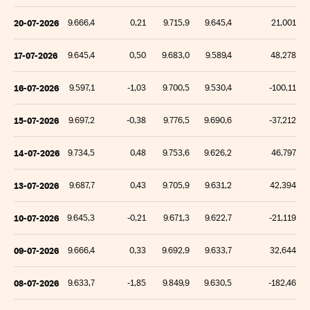
20-07-2026
9.666,4
0,21
9.715,9
9.645,4
21,001
17-07-2026
9.645,4
0,50
9.683,0
9.589,4
48,278
16-07-2026
9.597,1
-1,03
9.700,5
9.530,4
-100,11
15-07-2026
9.697,2
-0,38
9.776,5
9.690,6
-37,212
14-07-2026
9.734,5
0,48
9.753,6
9.626,2
46,797
13-07-2026
9.687,7
0,43
9.705,9
9.631,2
42,394
10-07-2026
9.645,3
-0,21
9.671,3
9.622,7
-21,119
09-07-2026
9.666,4
0,33
9.692,9
9.633,7
32,644
08-07-2026
9.633,7
-1,85
9.849,9
9.630,5
-182,46