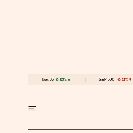
Ir al contenido
Ibex 35
0,32%
S&P 500
-0,17%