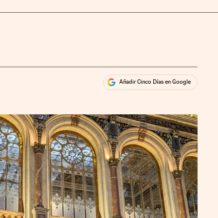
Añadir Cinco Días en Google
ales
rios