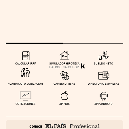
CALCULAR IRPF
SIMULADOR HIPOTECA
SUELDO NETO
PLANIFICA TU JUBILACIÓN
CAMBIO DIVISAS
DIRECTORIO EMPRESAS
COTIZACIONES
APP IOS
APP ANDROID