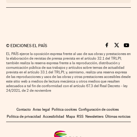
©
EDICIONES EL PAÍS
Cinco Días en F
Cinco Días e
Cinco 
EL PAÍS ejerce la oposición expresa frente al uso de sus obras y prestaciones en
la elaboración de revistas de prensa prevista en el artículo 32.1 del TRLPI;
también realiza la reserva expresa frente a la reproducción, distribución y
comunicación pública de sus trabajos y artículos sobre temas de actualidad
prevista en el artículo 33.1 del TRLPI; y, asimismo, realiza una reserva expresa
de las reproducciones y usos de las obras y otras prestaciones accesibles desde
este sitio web a medios de lectura mecánica u otros medios que resulten
adecuados a tal fin de conformidad con el artículo 67.3 del Real Decreto - ley
24/2021, de 2 de noviembre
Contacto
Aviso legal
Política cookies
Configuración de cookies
Política de privacidad
Accesibilidad
Mapa
RSS
Newsletters
Últimas noticias