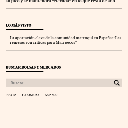
su pico y se mantendrá “elevada” en lo que resta de año
LO MÁS VISTO
La aportación clave de la comunidad marroquí en España: “Las
remesas son críticas para Marruecos”
BUSCAR BOLSAS Y MERCADOS
IBEX 35
EUROSTOXX
S&P 500