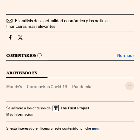
El análisis de la actualidad económica y las noticias
financieras más relevantes
Companias Cinco Días en Facebook
Companias Cinco Días en Twitter
IR A LOS COMENTARIOS
Normas
›
COMENTARIOS
ARCHIVADO EN
Moody's
Coronavirus Covid-19
Pandemia
Coronavirus
Enfermedades infecciosas
Virología
Epidemia
Enfermedades
Microbiología
Empresas
Se adhiere a los criterios de
Más información
Medicina
Economía
Biología
Salud
Ciencias naturales
Ciencia
aquí
Si está interesado en licenciar este contenido, pinche