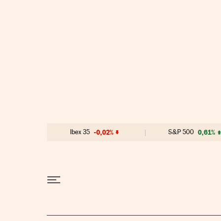
Ir al contenido
Ibex 35
-0,02%
S&P 500
0,61%