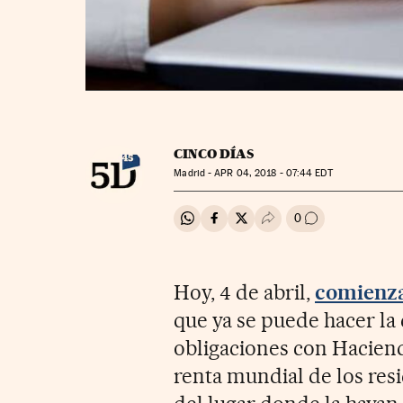
CINCO DÍAS
Madrid -
APR
04, 2018 - 07:44
EDT
0
Compartir en Whatsapp
Compartir en Facebook
Compartir en Twitter
Desplegar Redes Soci
Ir a los comenta
Hoy, 4 de abril,
comienza
que ya se puede hacer la
obligaciones con Haciend
renta mundial de los re