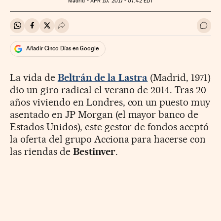
Madrid -
APR
10, 2017 - 07:42
EDT
Compartir en Whatsapp
Compartir en Facebook
Compartir en Twitter
Desplegar Redes Sociales
Ir a 
Añadir Cinco Días en Google
La vida de
Beltrán de la Lastra
(Madrid, 1971)
dio un giro radical el verano de 2014. Tras 20
años viviendo en Londres, con un puesto muy
asentado en JP Morgan (el mayor banco de
Estados Unidos), este gestor de fondos aceptó
la oferta del grupo Acciona para hacerse con
las riendas de
Bestinver
.