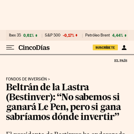
Ir al contenido
Ibex 35
0,61%
S&P 500
-0,17%
Petróleo Brent
4,44%
SUSCRÍBETE
FONDOS DE INVERSIÓN
Beltrán de la Lastra
(Bestinver): “No sabemos si
ganará Le Pen, pero si gana
sabríamos dónde invertir”