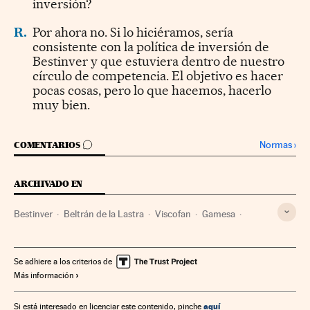
inversión?
R.
Por ahora no. Si lo hiciéramos, sería
consistente con la política de inversión de
Bestinver y que estuviera dentro de nuestro
círculo de competencia. El objetivo es hacer
pocas cosas, pero lo que hacemos, hacerlo
muy bien.
IR A LOS COMENTARIOS
Normas
›
COMENTARIOS
ARCHIVADO EN
Bestinver
Beltrán de la Lastra
Viscofan
Gamesa
Empresas
Economía
Gestoras fondos
Fondos inversión
Mercados financieros
Finanzas
Se adhiere a los criterios de
Más información
Gestión pasiva
aquí
Si está interesado en licenciar este contenido, pinche