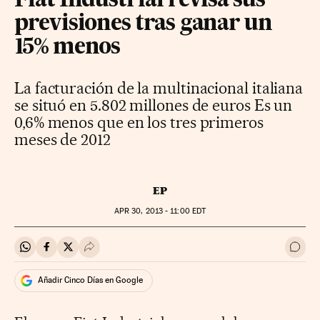
Fiat Industrial revisa sus
previsiones tras ganar un
15% menos
La facturación de la multinacional italiana
se situó en 5.802 millones de euros Es un
0,6% menos que en los tres primeros
meses de 2012
EP
APR
30, 2013 - 11:00
EDT
Compartir en Whatsapp
Compartir en Facebook
Compartir en Twitter
Desplegar Redes Sociales
Ir a 
Añadir Cinco Días en Google