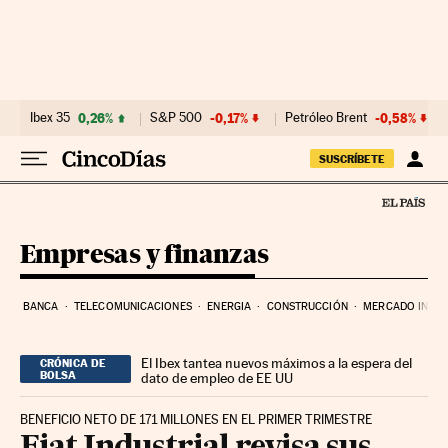
Ir al contenido
Ibex 35
0,26%
S&P 500
-0,17%
Petróleo Brent
-0,58%
SUSCRÍBETE
Empresas y finanzas
BANCA
TELECOMUNICACIONES
ENERGIA
CONSTRUCCIÓN
MERCADO INMOB
El Ibex tantea nuevos máximos a la espera del
CRÓNICA DE
BOLSA
dato de empleo de EE UU
BENEFICIO NETO DE 171 MILLONES EN EL PRIMER TRIMESTRE