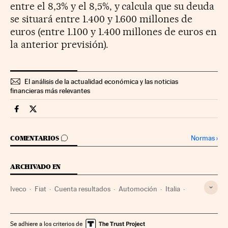
entre el 8,3% y el 8,5%, y calcula que su deuda
se situará entre 1.400 y 1.600 millones de
euros (entre 1.100 y 1.400 millones de euros en
la anterior previsión).
El análisis de la actualidad económica y las noticias
financieras más relevantes
Companias Cinco Días en Facebook
Companias Cinco Días en Twitter
IR A LOS COMENTARIOS
Normas
›
COMENTARIOS
ARCHIVADO EN
Iveco
Fiat
Cuenta resultados
Automoción
Italia
Empresas
Europa occidental
Economía
Industria
Europa
Se adhiere a los criterios de