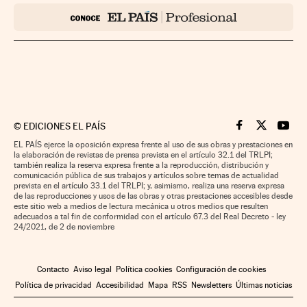
©
EDICIONES EL PAÍS
Cinco Días en F
Cinco Días e
Cinco 
EL PAÍS ejerce la oposición expresa frente al uso de sus obras y prestaciones en
la elaboración de revistas de prensa prevista en el artículo 32.1 del TRLPI;
también realiza la reserva expresa frente a la reproducción, distribución y
comunicación pública de sus trabajos y artículos sobre temas de actualidad
prevista en el artículo 33.1 del TRLPI; y, asimismo, realiza una reserva expresa
de las reproducciones y usos de las obras y otras prestaciones accesibles desde
este sitio web a medios de lectura mecánica u otros medios que resulten
adecuados a tal fin de conformidad con el artículo 67.3 del Real Decreto - ley
24/2021, de 2 de noviembre
Contacto
Aviso legal
Política cookies
Configuración de cookies
Política de privacidad
Accesibilidad
Mapa
RSS
Newsletters
Últimas noticias