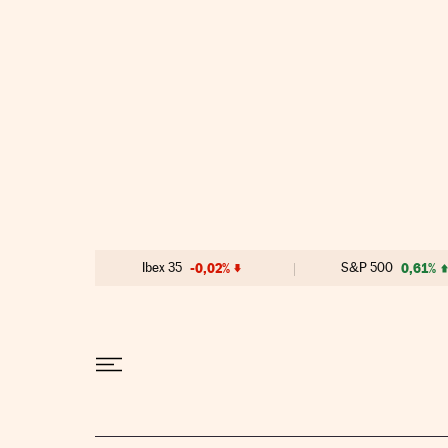
Ir al contenido
Ibex 35
-0,02%
S&P 500
0,61%