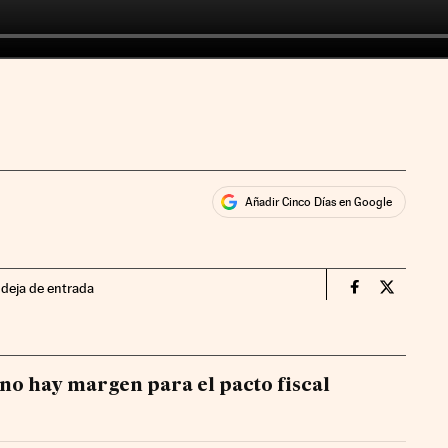
Añadir Cinco Días en Google
ales
ndeja de entrada
Videos Cinco
Videos C
no hay margen para el pacto fiscal