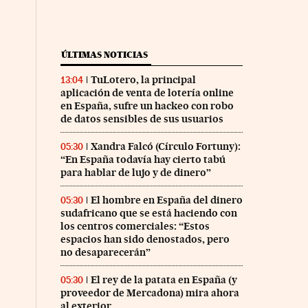
ÚLTIMAS NOTICIAS
TuLotero, la principal
13:04
aplicación de venta de lotería online
en España, sufre un hackeo con robo
de datos sensibles de sus usuarios
Xandra Falcó (Círculo Fortuny):
05:30
“En España todavía hay cierto tabú
para hablar de lujo y de dinero”
El hombre en España del dinero
05:30
sudafricano que se está haciendo con
los centros comerciales: “Estos
espacios han sido denostados, pero
no desaparecerán”
El rey de la patata en España (y
05:30
proveedor de Mercadona) mira ahora
al exterior