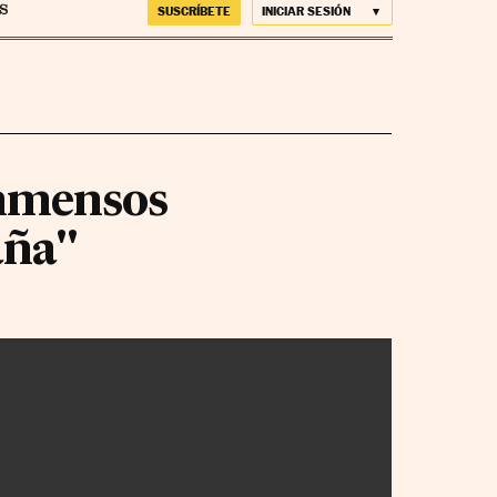
SUSCRÍBETE
INICIAR SESIÓN
inmensos
aña"