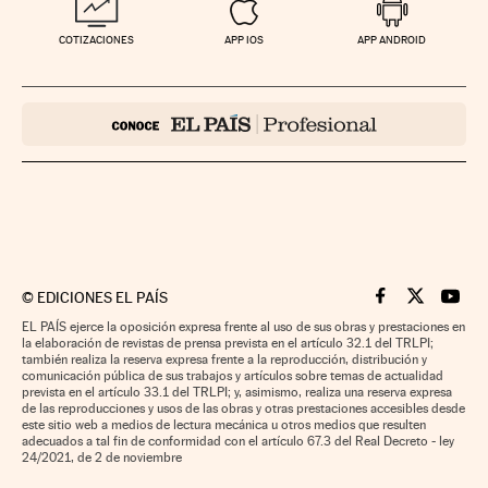
COTIZACIONES
APP IOS
APP ANDROID
©
EDICIONES EL PAÍS
Cinco Días en F
Cinco Días e
Cinco 
EL PAÍS ejerce la oposición expresa frente al uso de sus obras y prestaciones en
la elaboración de revistas de prensa prevista en el artículo 32.1 del TRLPI;
también realiza la reserva expresa frente a la reproducción, distribución y
comunicación pública de sus trabajos y artículos sobre temas de actualidad
prevista en el artículo 33.1 del TRLPI; y, asimismo, realiza una reserva expresa
de las reproducciones y usos de las obras y otras prestaciones accesibles desde
este sitio web a medios de lectura mecánica u otros medios que resulten
adecuados a tal fin de conformidad con el artículo 67.3 del Real Decreto - ley
24/2021, de 2 de noviembre