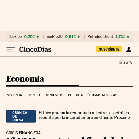
Ir al contenido
Ibex 35
0,20%
S&P 500
0,61%
Petróleo Brent
1,74%
E
SUSCRÍBETE
Economía
VIVIENDA
EMPLEO
IMPUESTOS
POLÍTICA
ÚLTIMAS NOTICIAS
El Ibex prueba la remontada mientras el petróleo
CRÓNICA
DE
repunta por la incertidumbre en Oriente Próximo
BOLSA
CRISIS FINANCIERA