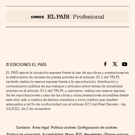
©
EDICIONES EL PAÍS
Cinco Días en F
Cinco Días e
Cinco 
EL PAÍS ejerce la oposición expresa frente al uso de sus obras y prestaciones en
la elaboración de revistas de prensa prevista en el artículo 32.1 del TRLPI;
también realiza la reserva expresa frente a la reproducción, distribución y
comunicación pública de sus trabajos y artículos sobre temas de actualidad
prevista en el artículo 33.1 del TRLPI; y, asimismo, realiza una reserva expresa
de las reproducciones y usos de las obras y otras prestaciones accesibles desde
este sitio web a medios de lectura mecánica u otros medios que resulten
adecuados a tal fin de conformidad con el artículo 67.3 del Real Decreto - ley
24/2021, de 2 de noviembre
Contacto
Aviso legal
Política cookies
Configuración de cookies
Política de privacidad
Accesibilidad
Mapa
RSS
Newsletters
Últimas noticias