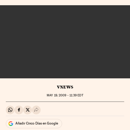
VNEWS
MAY
19, 2009 - 11:39
EDT
Compartir en Whatsapp
Compartir en Facebook
Compartir en Twitter
Desplegar Redes Sociales
Añadir Cinco Días en Google