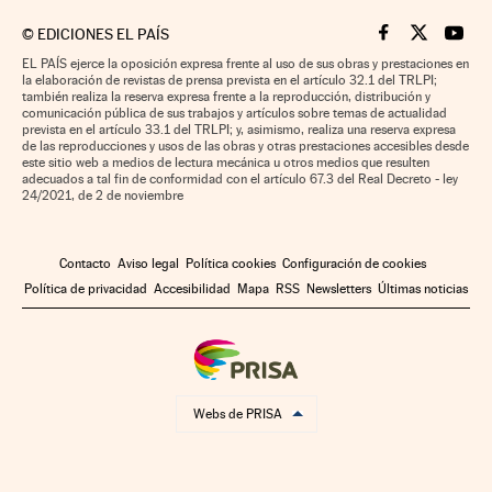
©
EDICIONES EL PAÍS
Cinco Días en F
Cinco Días e
Cinco 
EL PAÍS ejerce la oposición expresa frente al uso de sus obras y prestaciones en
la elaboración de revistas de prensa prevista en el artículo 32.1 del TRLPI;
también realiza la reserva expresa frente a la reproducción, distribución y
comunicación pública de sus trabajos y artículos sobre temas de actualidad
prevista en el artículo 33.1 del TRLPI; y, asimismo, realiza una reserva expresa
de las reproducciones y usos de las obras y otras prestaciones accesibles desde
este sitio web a medios de lectura mecánica u otros medios que resulten
adecuados a tal fin de conformidad con el artículo 67.3 del Real Decreto - ley
24/2021, de 2 de noviembre
Contacto
Aviso legal
Política cookies
Configuración de cookies
Política de privacidad
Accesibilidad
Mapa
RSS
Newsletters
Últimas noticias
Webs de PRISA