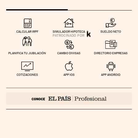
CALCULAR IRPF
SIMULADOR HIPOTECA
SUELDO NETO
PLANIFICA TU JUBILACIÓN
CAMBIO DIVISAS
DIRECTORIO EMPRESAS
COTIZACIONES
APP IOS
APP ANDROID