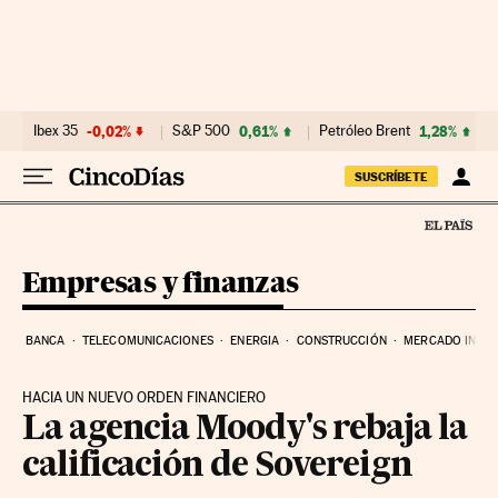
Ir al contenido
Ibex 35
-0,02%
S&P 500
0,61%
Petróleo Brent
1,28%
SUSCRÍBETE
Empresas y finanzas
BANCA
TELECOMUNICACIONES
ENERGIA
CONSTRUCCIÓN
MERCADO INMOB
HACIA UN NUEVO ORDEN FINANCIERO
La agencia Moody's rebaja la
calificación de Sovereign