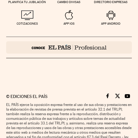
PLANIFICA TU JUBILACIÓN
CAMBIO DIVISAS
DIRECTORIO EMPRESAS
COTIZACIONES
APP IOS
APP ANDROID
©
EDICIONES EL PAÍS
Cinco Días en F
Cinco Días e
Cinco 
EL PAÍS ejerce la oposición expresa frente al uso de sus obras y prestaciones en
la elaboración de revistas de prensa prevista en el artículo 32.1 del TRLPI;
también realiza la reserva expresa frente a la reproducción, distribución y
comunicación pública de sus trabajos y artículos sobre temas de actualidad
prevista en el artículo 33.1 del TRLPI; y, asimismo, realiza una reserva expresa
de las reproducciones y usos de las obras y otras prestaciones accesibles desde
este sitio web a medios de lectura mecánica u otros medios que resulten
adecuados a tal fin de conformidad con el artículo 67.3 del Real Decreto - ley