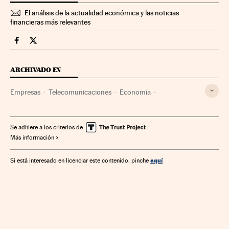
El análisis de la actualidad económica y las noticias
financieras más relevantes
Companias Cinco Días en Facebook
Companias Cinco Días en Twitter
ARCHIVADO EN
Empresas
Telecomunicaciones
Economía
Comunicaciones
Se adhiere a los criterios de
Más información
aquí
Si está interesado en licenciar este contenido, pinche