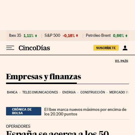
Ir al contenido
Ibex 35
1,11%
S&P 500
-0,16%
Petróleo Brent
0,66%
SUSCRÍBETE
Empresas y finanzas
BANCA
TELECOMUNICACIONES
ENERGIA
CONSTRUCCIÓN
MERCADO INMOB
El Ibex marca nuevos máximos por encima de
CRÓNICA DE
BOLSA
los 20.200 puntos
OPERADORES