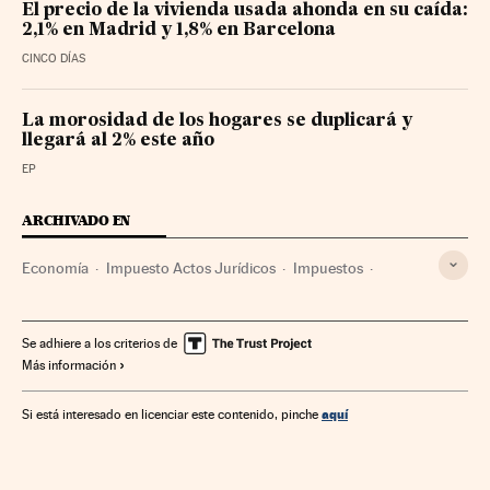
El precio de la vivienda usada ahonda en su caída:
2,1% en Madrid y 1,8% en Barcelona
CINCO DÍAS
La morosidad de los hogares se duplicará y
llegará al 2% este año
EP
ARCHIVADO EN
Economía
Impuesto Actos Jurídicos
Impuestos
Tributos
Finanzas públicas
Gastos hipotecarios
Hipotecas
Mercado hipotecario
Mercados financieros
Se adhiere a los criterios de
Más información
Finanzas
aquí
Si está interesado en licenciar este contenido, pinche