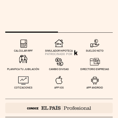
CALCULAR IRPF
SIMULADOR HIPOTECA
SUELDO NETO
PLANIFICA TU JUBILACIÓN
CAMBIO DIVISAS
DIRECTORIO EMPRESAS
COTIZACIONES
APP IOS
APP ANDROID