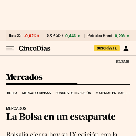
Ir al contenido
Ibex 35
-0,02%
S&P 500
0,44%
Petróleo Brent
0,20%
SUSCRÍBETE
Mercados
BOLSA
MERCADO DIVISAS
FONDOS DE INVERSIÓN
MATERIAS PRIMAS
DEU
MERCADOS
La Bolsa en un escaparate
Bolsalia cierra hoy su IX edición con la