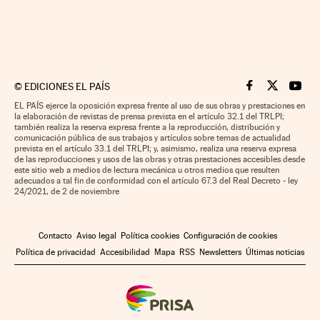
©
EDICIONES EL PAÍS
Cinco Días en F
Cinco Días e
Cinco 
EL PAÍS ejerce la oposición expresa frente al uso de sus obras y prestaciones en
la elaboración de revistas de prensa prevista en el artículo 32.1 del TRLPI;
también realiza la reserva expresa frente a la reproducción, distribución y
comunicación pública de sus trabajos y artículos sobre temas de actualidad
prevista en el artículo 33.1 del TRLPI; y, asimismo, realiza una reserva expresa
de las reproducciones y usos de las obras y otras prestaciones accesibles desde
este sitio web a medios de lectura mecánica u otros medios que resulten
adecuados a tal fin de conformidad con el artículo 67.3 del Real Decreto - ley
24/2021, de 2 de noviembre
Contacto
Aviso legal
Política cookies
Configuración de cookies
Política de privacidad
Accesibilidad
Mapa
RSS
Newsletters
Últimas noticias