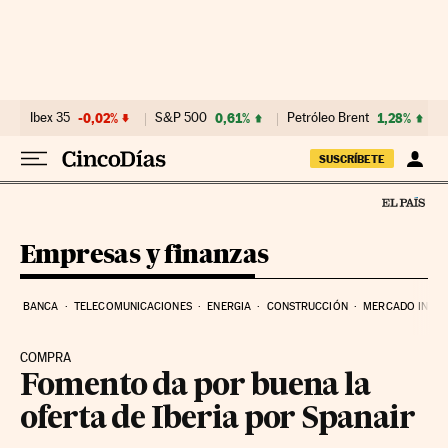
Ir al contenido
Ibex 35
-0,02%
S&P 500
0,61%
Petróleo Brent
1,28%
SUSCRÍBETE
Empresas y finanzas
BANCA
TELECOMUNICACIONES
ENERGIA
CONSTRUCCIÓN
MERCADO INMOB
COMPRA
Fomento da por buena la
oferta de Iberia por Spanair