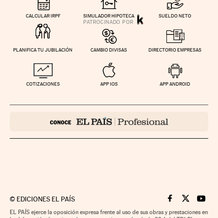
CALCULAR IRPF
SIMULADOR HIPOTECA
SUELDO NETO
PLANIFICA TU JUBILACIÓN
CAMBIO DIVISAS
DIRECTORIO EMPRESAS
COTIZACIONES
APP IOS
APP ANDROID
©
EDICIONES EL PAÍS
Cinco Días en F
Cinco Días e
Cinco 
EL PAÍS ejerce la oposición expresa frente al uso de sus obras y prestaciones en