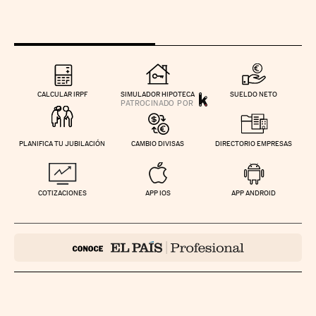
CALCULAR IRPF
SIMULADOR HIPOTECA
SUELDO NETO
PLANIFICA TU JUBILACIÓN
CAMBIO DIVISAS
DIRECTORIO EMPRESAS
COTIZACIONES
APP IOS
APP ANDROID