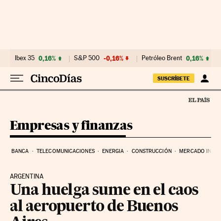
Ir al contenido
Ibex 35
0,16%
S&P 500
-0,16%
Petróleo Brent
0,16%
SUSCRÍBETE
Empresas y finanzas
BANCA
TELECOMUNICACIONES
ENERGIA
CONSTRUCCIÓN
MERCADO INMOB
ARGENTINA
Una huelga sume en el caos
al aeropuerto de Buenos