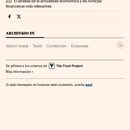
El análisis de la actualidad económica y las noticias
financieras más relevantes
Companias Cinco Días en Facebook
Companias Cinco Días en Twitter
ARCHIVADO EN
Sector metal
Textil
Confección
Empresas
Economía
Industria
Se adhiere a los criterios de
Más información
aquí
Si está interesado en licenciar este contenido, pinche