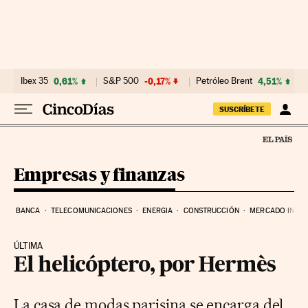
Ir al contenido
Ibex 35
0,61%
S&P 500
-0,17%
Petróleo Brent
4,51%
SUSCRÍBETE
Empresas y finanzas
BANCA
TELECOMUNICACIONES
ENERGIA
CONSTRUCCIÓN
MERCADO INMOB
ÚLTIMA
El helicóptero, por Hermès
La casa de modas parisina se encarga del