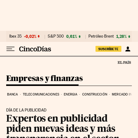
Ir al contenido
Ibex 35
-0,02%
S&P 500
0,61%
Petróleo Brent
1,28%
SUSCRÍBETE
Empresas y finanzas
BANCA
TELECOMUNICACIONES
ENERGIA
CONSTRUCCIÓN
MERCADO INMOB
DÍA DE LA PUBLICIDAD
Expertos en publicidad
piden nuevas ideas y más