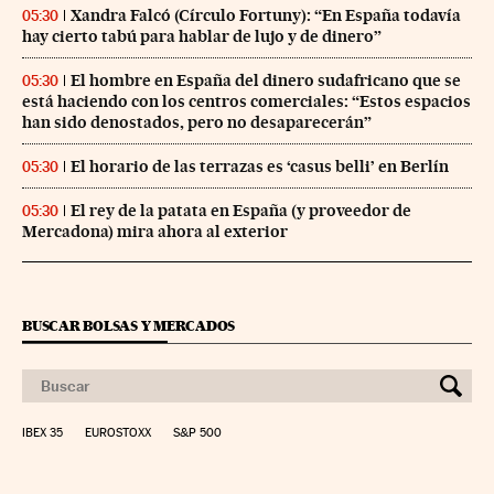
Xandra Falcó (Círculo Fortuny): “En España todavía
05:30
hay cierto tabú para hablar de lujo y de dinero”
El hombre en España del dinero sudafricano que se
05:30
está haciendo con los centros comerciales: “Estos espacios
han sido denostados, pero no desaparecerán”
El horario de las terrazas es ‘casus belli’ en Berlín
05:30
El rey de la patata en España (y proveedor de
05:30
Mercadona) mira ahora al exterior
BUSCAR BOLSAS Y MERCADOS
IBEX 35
EUROSTOXX
S&P 500