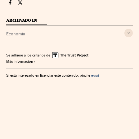
Economia Cinco Días en Facebook
Economia Cinco Días en Twitter
ARCHIVADO EN
Economía
Se adhiere a los criterios de
Más información
aquí
Si está interesado en licenciar este contenido, pinche