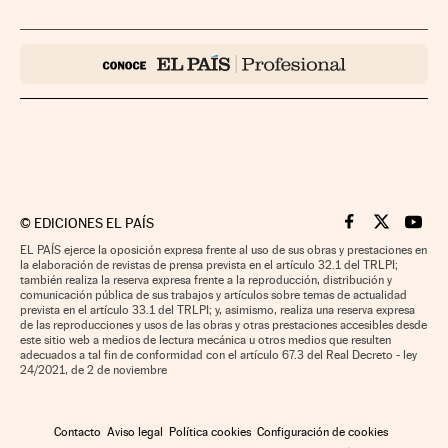
©
EDICIONES EL PAÍS
Cinco Días en F
Cinco Días e
Cinco 
EL PAÍS ejerce la oposición expresa frente al uso de sus obras y prestaciones en
la elaboración de revistas de prensa prevista en el artículo 32.1 del TRLPI;
también realiza la reserva expresa frente a la reproducción, distribución y
comunicación pública de sus trabajos y artículos sobre temas de actualidad
prevista en el artículo 33.1 del TRLPI; y, asimismo, realiza una reserva expresa
de las reproducciones y usos de las obras y otras prestaciones accesibles desde
este sitio web a medios de lectura mecánica u otros medios que resulten
adecuados a tal fin de conformidad con el artículo 67.3 del Real Decreto - ley
24/2021, de 2 de noviembre
Contacto
Aviso legal
Política cookies
Configuración de cookies