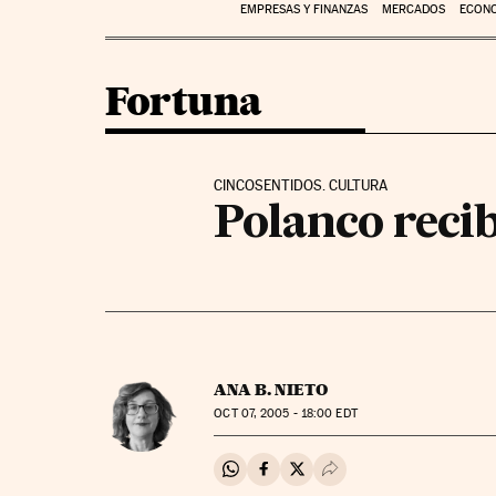
EMPRESAS Y FINANZAS
MERCADOS
ECON
Fortuna
CINCOSENTIDOS. CULTURA
Polanco reci
ANA B. NIETO
OCT
07, 2005 - 18:00
EDT
Compartir en Whatsapp
Compartir en Facebook
Compartir en Twitter
Desplegar Redes Soci