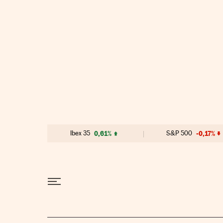
Ir al contenido
Ibex 35
0,61%
S&P 500
-0,17%