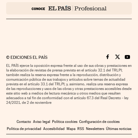
©
EDICIONES EL PAÍS
Cinco Días en F
Cinco Días e
Cinco 
EL PAÍS ejerce la oposición expresa frente al uso de sus obras y prestaciones en
la elaboración de revistas de prensa prevista en el artículo 32.1 del TRLPI;
también realiza la reserva expresa frente a la reproducción, distribución y
comunicación pública de sus trabajos y artículos sobre temas de actualidad
prevista en el artículo 33.1 del TRLPI; y, asimismo, realiza una reserva expresa
de las reproducciones y usos de las obras y otras prestaciones accesibles desde
este sitio web a medios de lectura mecánica u otros medios que resulten
adecuados a tal fin de conformidad con el artículo 67.3 del Real Decreto - ley
24/2021, de 2 de noviembre
Contacto
Aviso legal
Política cookies
Configuración de cookies
Política de privacidad
Accesibilidad
Mapa
RSS
Newsletters
Últimas noticias