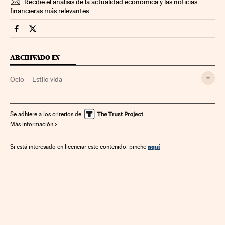
Recibe el análisis de la actualidad económica y las noticias
financieras más relevantes
Fortunas Cinco Días en Facebook
Fortunas Cinco Días en Twitter
ARCHIVADO EN
Ocio
Estilo vida
Se adhiere a los criterios de
Más información
aquí
Si está interesado en licenciar este contenido, pinche