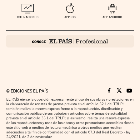
COTIZACIONES
APP IOS
APP ANDROID
©
EDICIONES EL PAÍS
Cinco Días en F
Cinco Días e
Cinco 
EL PAÍS ejerce la oposición expresa frente al uso de sus obras y prestaciones en
la elaboración de revistas de prensa prevista en el artículo 32.1 del TRLPI;
también realiza la reserva expresa frente a la reproducción, distribución y
comunicación pública de sus trabajos y artículos sobre temas de actualidad
prevista en el artículo 33.1 del TRLPI; y, asimismo, realiza una reserva expresa
de las reproducciones y usos de las obras y otras prestaciones accesibles desde
este sitio web a medios de lectura mecánica u otros medios que resulten
adecuados a tal fin de conformidad con el artículo 67.3 del Real Decreto - ley
24/2021, de 2 de noviembre