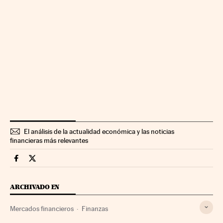
El análisis de la actualidad económica y las noticias
financieras más relevantes
Mercados Financieros Cinco Días en Facebook
Mercados Financieros Cinco Días en Twitter
ARCHIVADO EN
Mercados financieros
Finanzas