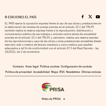
©
EDICIONES EL PAÍS
Cinco Días en F
Cinco Días e
Cinco 
EL PAÍS ejerce la oposición expresa frente al uso de sus obras y prestaciones en
la elaboración de revistas de prensa prevista en el artículo 32.1 del TRLPI;
también realiza la reserva expresa frente a la reproducción, distribución y
comunicación pública de sus trabajos y artículos sobre temas de actualidad
prevista en el artículo 33.1 del TRLPI; y, asimismo, realiza una reserva expresa
de las reproducciones y usos de las obras y otras prestaciones accesibles desde
este sitio web a medios de lectura mecánica u otros medios que resulten
adecuados a tal fin de conformidad con el artículo 67.3 del Real Decreto - ley
24/2021, de 2 de noviembre
Contacto
Aviso legal
Política cookies
Configuración de cookies
Política de privacidad
Accesibilidad
Mapa
RSS
Newsletters
Últimas noticias
Webs de PRISA