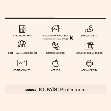
CALCULAR IRPF
SIMULADOR HIPOTECA
SUELDO NETO
PLANIFICA TU JUBILACIÓN
CAMBIO DIVISAS
DIRECTORIO EMPRESAS
COTIZACIONES
APP IOS
APP ANDROID