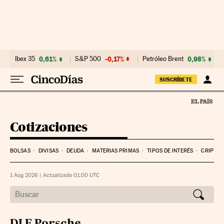
Ibex 35
0,61%
S&P 500
-0,17%
Petróleo Brent
0,98%
SUSCRÍBETE
Cotizaciones
BOLSAS
DIVISAS
DEUDA
MATERIAS PRIMAS
TIPOS DE INTERÉS
CRIPTO
1 Aug 2026
|
Actualizado 01:00
UTC
DI F Porsche