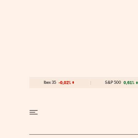
Ir al contenido
Ibex 35
-0,02%
S&P 500
0,61%