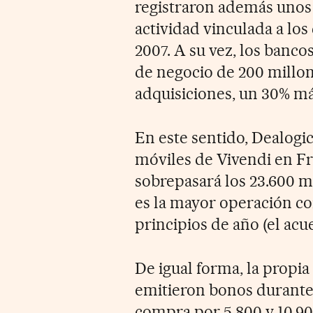
registraron además unos 
actividad vinculada a los
2007. A su vez, los banc
de negocio de 200 millon
adquisiciones, un 30% má
En este sentido, Dealogic
móviles de Vivendi en Fra
sobrepasará los 23.600 mi
es la mayor operación c
principios de año (el acu
De igual forma, la propia
emitieron bonos durante e
compra por 5.800 y 10.90