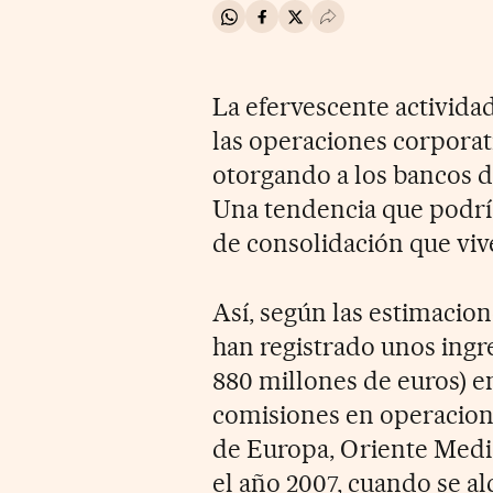
Compartir en Whatsapp
Compartir en Facebook
Compartir en Twitter
Desplegar Redes Soci
La efervescente activida
las operaciones corporat
otorgando a los bancos d
Una tendencia que podría
de consolidación que vive
Así, según las estimacion
han registrado unos ingr
880 millones de euros) e
comisiones en operacione
de Europa, Oriente Medio
el año 2007, cuando se al