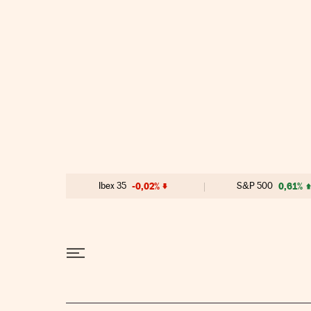
Ir al contenido
Ibex 35
-0,02%
S&P 500
0,61%