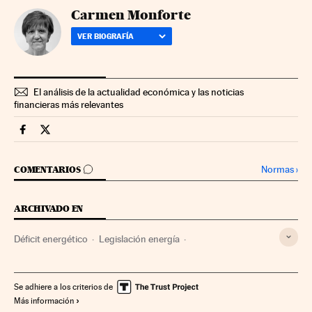
Carmen Monforte
VER BIOGRAFÍA
El análisis de la actualidad económica y las noticias
financieras más relevantes
Companias Cinco Días en Facebook
Companias Cinco Días en Twitter
IR A LOS COMENTARIOS
Normas
›
COMENTARIOS
ARCHIVADO EN
Déficit energético
Legislación energía
Energías renovables
Tarifas eléctricas
Política energética
España
Energía
Se adhiere a los criterios de
Más información
Ministerio de Industria