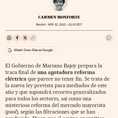
CARMEN MONFORTE
Madrid -
APR
22, 2013 - 01:42
EDT
Compartir en Whatsapp
Compartir en Facebook
Compartir en Twitter
Desplegar Redes Sociales
Ir a 
Añadir Cinco Días en Google
El Gobierno de Mariano Rajoy prepara la
traca final de
una agotadora reforma
eléctrica
que parece no tener fin. Se trata de
la nueva ley prevista para mediados de este
año y que supondrá recortes generalizados
para todos los sectores, así como una
misteriosa reforma del mercado mayorista
(
pool
), según las filtraciones que se han