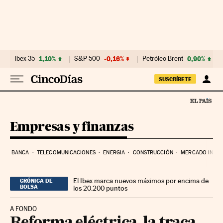
Ir al contenido
Ibex 35
1,10%
S&P 500
-0,16%
Petróleo Brent
0,90%
SUSCRÍBETE
Empresas y finanzas
BANCA
TELECOMUNICACIONES
ENERGIA
CONSTRUCCIÓN
MERCADO INMOB
El Ibex marca nuevos máximos por encima de
CRÓNICA DE
BOLSA
los 20.200 puntos
A FONDO