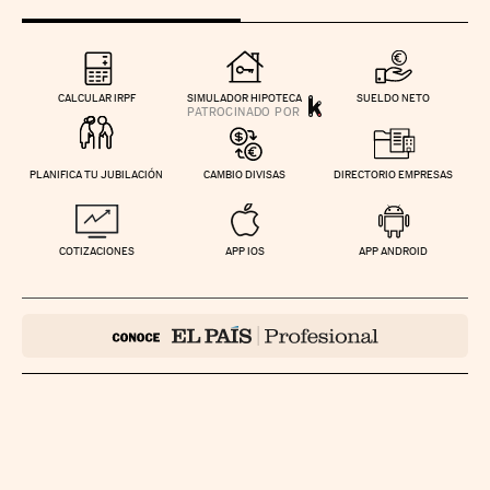
CALCULAR IRPF
SIMULADOR HIPOTECA
SUELDO NETO
PLANIFICA TU JUBILACIÓN
CAMBIO DIVISAS
DIRECTORIO EMPRESAS
COTIZACIONES
APP IOS
APP ANDROID